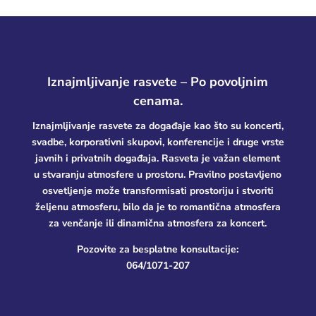
Iznajmljivanje rasvete – Po povoljnim
cenama.
Iznajmljivanje rasvete za događaje kao što su koncerti,
svadbe, korporativni skupovi, konferencije i druge vrste
javnih i privatnih događaja.
Rasveta je važan element
u stvaranju atmosfere u prostoru. Pravilno postavljeno
osvetljenje može transformisati prostoriju i stvoriti
željenu atmosferu, bilo da je to romantična atmosfera
za venčanje ili dinamična atmosfera za koncert.
Pozovite za besplatne konsultacije:
064/1071-207