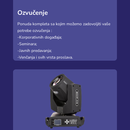
Ozvučenje
Ponuda kompleta sa kojim možemo zadovoljiti vaše
potrebe ozvučenja :
-Korporativnih događaja;
-Seminara;
-Javnih predavanja;
-Venčanja i svih vrsta proslava.