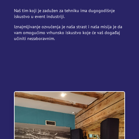
Naš tim koji je zadužen za tehniku ima dugogodišnje
iskustvo u event industriji.
Iznajmljivanje ozvučenja je naša strast i naša misija je da
vam omogućimo vrhunsko iskustvo koje će vaš događaj
učiniti nezaboravnim.