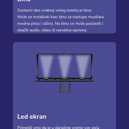
Sastavni deo svakog većeg eventa je bina.
Može se instalirati kao; bina za nastupe muzičara,
modna pista i slično. Na binu se može postaviti i
okačiti audio, video ili rasvetna oprema.
Led ekran
Primetili smo da je u današnje vreme sve veća