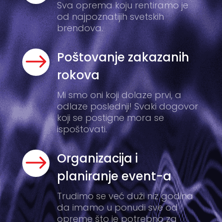
Sva oprema koju rentiramo je
od najpoznatijih svetskih
brendova.
$
Poštovanje zakazanih
rokova
Mi smo oni koji dolaze prvi, a
odlaze poslednji! Svaki dogovor
koji se postigne mora se
ispoštovati.
$
Organizacija i
planiranje event-a
Trudimo se već duži niz godina
da imamo u ponudi sve od
opreme što je potrebno za