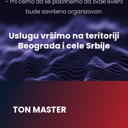
– mi ćemo da se pobrinemo da svaki event
bude savršeno organizovan.
Uslugu vršimo na teritoriji
Beograda i cele Srbije
TON MASTER