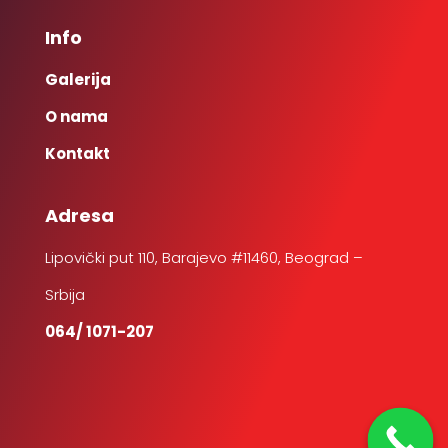
Info
Galerija
O nama
Kontakt
Adresa
Lipovički put 110, Barajevo #11460, Beograd –
Srbija
064/ 1071-207