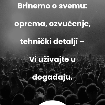
Brinemo o svemu:
oprema, ozvučenje,
tehnički detalji –
Vi uživajte u
događaju.