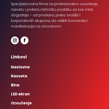
Specijalizovana firma za profesionalno ozvučenje,
rasvetu i prateću tehničku podršku za sve vrste
događaja – od proslava, preko svadbi i
korporativnih skupova, do velikih koncerata i
manifestacija na otvorenom.
Linkovi
Naslovna
Rasveta
Bina
LED ekran
Ozvučenje