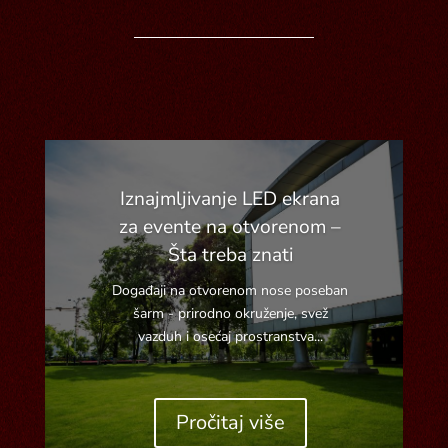
Iznajmljivanje LED ekrana
za evente na otvorenom –
Šta treba znati
Događaji na otvorenom nose poseban
šarm - prirodno okruženje, svež
vazduh i osećaj prostranstva...
Pročitaj više